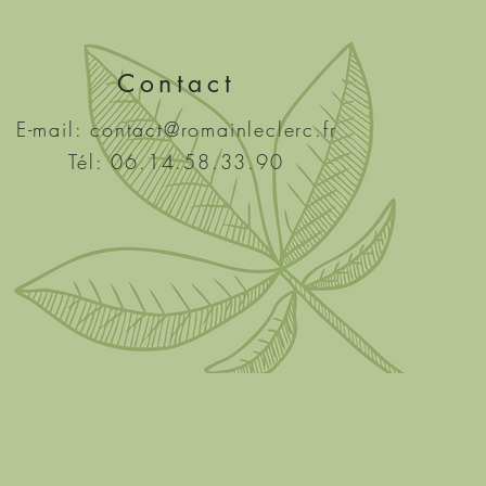
Contact
E-mail:
contact@romainleclerc.fr
Tél: 06.14.58.33.90