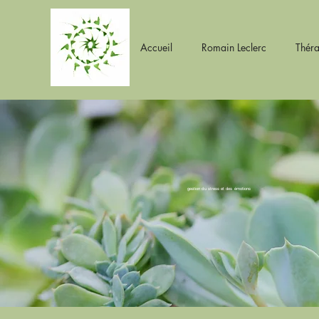
Accueil
Romain Leclerc
Théra
Romain Leclerc
Thérapeute Psycho-corporel
Sophrologue
gestion du stress et des émotions