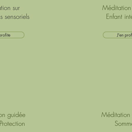
tion sur
Méditation
is sensoriels
Enfant int
profite
J'en prof
on guidée
Méditation
Protection
Somme