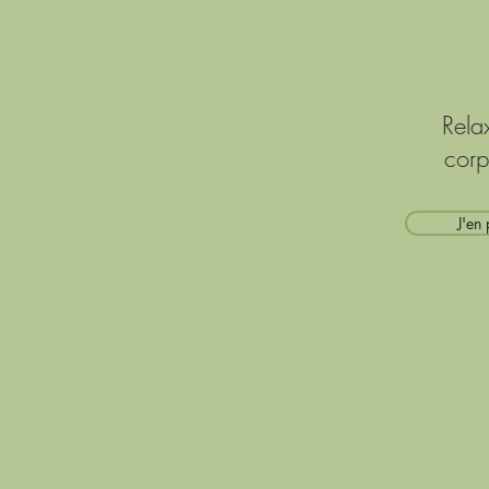
Rela
corp
J'en 