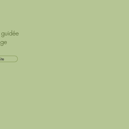
 guidée
age
ite