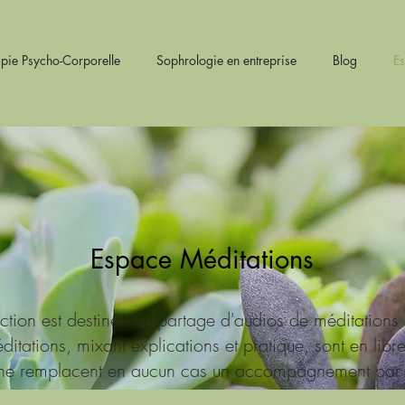
pie Psycho-Corporelle
Sophrologie en entreprise
Blog
E
Espace Méditations
ction est destinée au partage d'audios de méditations
itations, mixant explications et pratique, sont en libr
 ne remplacent en aucun cas un accompagnement par 