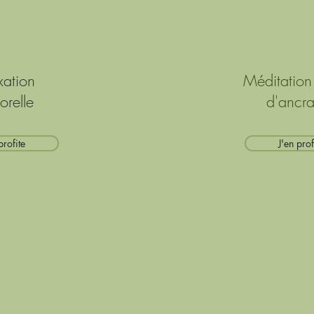
xation
Méditation
orelle
d'ancr
profite
J'en prof