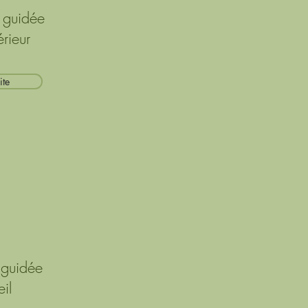
 guidée
érieur
ite
 guidée
il