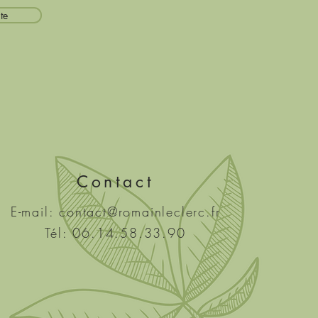
ite
Contact
E-mail:
contact@romainleclerc.fr
Tél: 06.14.58.33.90