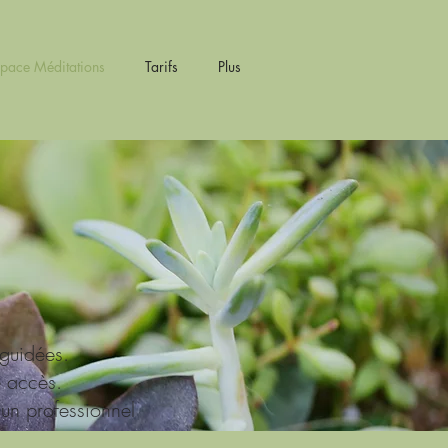
space Méditations
Tarifs
Plus
 guidées.
e accès.
un professionnel