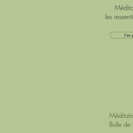
Médita
les ressent
J'en 
Méditati
Bulle de 