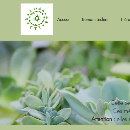
Accueil
Romain Leclerc
Théra
Romain Leclerc
Thérapeute Psycho-corporel
Sophrologue
Cette se
Ces méd
Attention
: elles